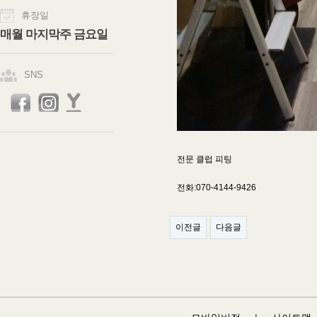
휴장일
매월 마지막주 금요일
SNS
전문 클럽 피팅
전화:070-4144-9426
이전글
다음글